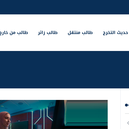
حديث التخرج
طالب منتقل
طالب زائر
طالب من خارج