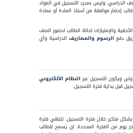
صف الدراسي, وليس بمجرد التسجيل في المواد
الب إحضار موافقة من أستاذ المادة أو عمادة
لأحقية والإمتيازات لحالة الطالب لحضور الصف
ريق دفع
الرسوم والمصاريف
الدراسية وأي
أولى ويكون التسجيل عبر
النظام الألكتروني
جيل قبل بداية فترة التسجيل.
بشكل متكرر خلال فترة التسجيل. تنتهي فترة
 في الساعة 11:59 مساء في اخر يوم من الفترة المحددة. لن يسمح للطالب